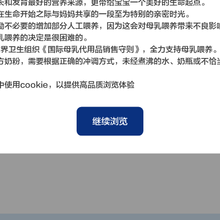
长和发育最好的营养来源，更带给宝宝一个美好的生命起点。
在生命开始之际与妈妈共享的一段至为特别的亲密时光。
励不必要的增加部分人工喂养，因为这会对母乳喂养带来不良影
乳喂养的决定是很困难的。
世界卫生组织《国际母乳代用品销售守则》，全力支持母乳喂养
方奶粉，需要根据正确的冲调方式，未经煮沸的水、奶瓶或不恰
使用cookie，以提供高品质浏览体验
继续浏览