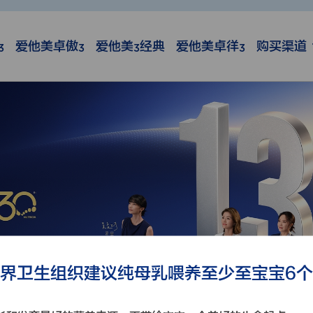
爱他美卓傲
爱他美
经典
爱他美卓徉
购买渠道
3
3
3
3
界卫生组织建议纯母乳喂养至少至宝宝6