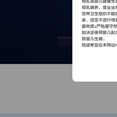
母乳是婴儿健康生
母乳喂养，是宝宝
世界卫生组织不鼓
亲，改变不进行母
爱他美
严格遵守
3
如决定使用婴儿配
致婴儿生病。
纽迪希亚在本网站中