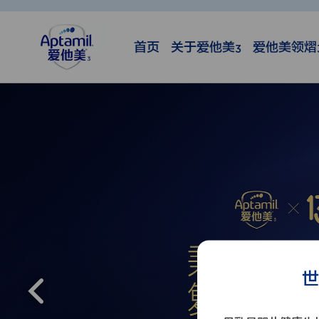
首页
关于爱他美
爱他美领熠
3
世